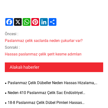
Facebook
X
WhatsApp
Pinterest
LinkedIn
Share
Öncesi :
Paslanmaz çelik saclarda neden çukurlar var?
Sonraki :
Hassas paslanmaz çelik şerit kesme adımları
Alakalı haberler
Paslanmaz Çelik Dübeller Neden Hassas Hizalama,
Yapısal Güç ve Uzun Süreli Dayanıklılık Açısından En İyi
Neden 410 Paslanmaz Çelik Sac Endüstriyel
Seçimdir?
Uygulamalar İçin En İyi Seçimdir?
18-8 Paslanmaz Çelik Dübel Pimleri Hassas