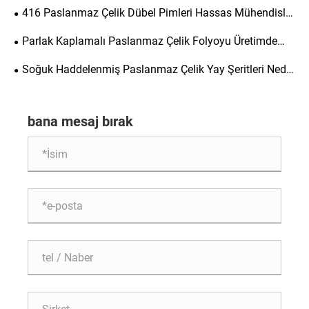
Mühendislik için Neden Gereklidir?
416 Paslanmaz Çelik Dübel Pimleri Hassas Mühendislik
için Neden Gereklidir?
Parlak Kaplamalı Paslanmaz Çelik Folyoyu Üretimde
Popüler Bir Seçim Yapan Nedir?
Soğuk Haddelenmiş Paslanmaz Çelik Yay Şeritleri Nedir
ve Çeşitli Endüstriler İçin Neden Önemlidir?
bana mesaj bırak