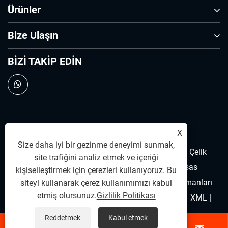
Ürünler
Bize Ulaşın
BİZİ TAKİP EDİN
X
Size daha iyi bir gezinme deneyimi sunmak,
Telif Hakkı © 2025 Ningbo Qihong Paslanmaz Çelik
site trafiğini analiz etmek ve içeriği
Co., Ltd. - Paslanmaz Çelik Dübel Pimi, Hassas
kişiselleştirmek için çerezleri kullanıyoruz. Bu
Paslanmaz Çelik, Paslanmaz Çelik Bağlantı Elemanları
siteyi kullanarak çerez kullanımımızı kabul
etmiş olursunuz.
Gizlilik Politikası
- Tüm Hakları saklıdır.
Links
|
Sitemap
|
RSS
|
XML
|
Gizlilik Politikası
Reddetmek
Kabul etmek