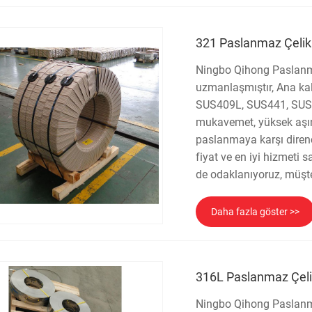
321 Paslanmaz Çelik 
Ningbo Qihong Paslanma
uzmanlaşmıştır, Ana ka
SUS409L, SUS441, SUS40
mukavemet, yüksek aşın
paslanmaya karşı direnç 
fiyat ve en iyi hizmeti s
de odaklanıyoruz, müşt
Daha fazla göster >>
316L Paslanmaz Çeli
Ningbo Qihong Paslanmaz