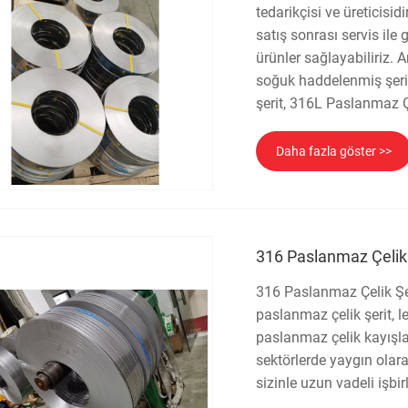
tedarikçisi ve üreticisid
satış sonrası servis ile
ürünler sağlayabiliriz.
soğuk haddelenmiş şerit
şerit, 316L Paslanmaz Çe
Daha fazla göster >>
316 Paslanmaz Çelik 
316 Paslanmaz Çelik Şeri
paslanmaz çelik şerit, 
paslanmaz çelik kayışlar,
sektörlerde yaygın olar
sizinle uzun vadeli işbir