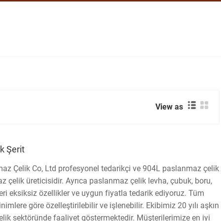
View as
k Şerit
z Çelik Co, Ltd profesyonel tedarikçi ve 904L paslanmaz çelik
az çelik üreticisidir. Ayrıca paslanmaz çelik levha, çubuk, boru,
i eksiksiz özellikler ve uygun fiyatla tedarik ediyoruz. Tüm
inimlere göre özelleştirilebilir ve işlenebilir. Ekibimiz 20 yılı aşkın
lik sektöründe faaliyet göstermektedir. Müşterilerimize en iyi