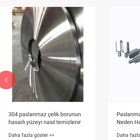

304 paslanmaz çelik borunun
Paslanma
hasarlı yüzeyi nasıl temizlenir
Neden Ha
Yapısal G
Daha fazla göster >>
Daha fazla
Dayanıklıl