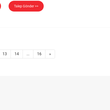
Talep Gönder >>
13
14
...
16
»