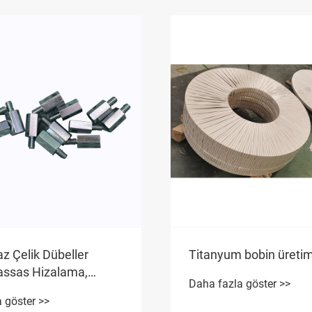
z Çelik Dübeller
Titanyum bobin üretim
ssas Hizalama,
Daha fazla göster >>
üç ve Uzun Süreli
 göster >>
ık Açısından En İyi