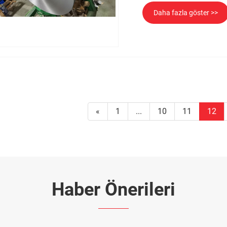
Daha fazla göster >>
«
1
...
10
11
12
Haber Önerileri