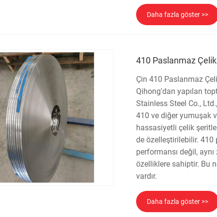
Daha fazla göster >>
410 Paslanmaz Çelik 
Çin 410 Paslanmaz Çelik 
Qihong'dan yapılan topt
Stainless Steel Co., Lt
410 ve diğer yumuşak v
hassasiyetli çelik şerit
de özelleştirilebilir. 4
performansı değil, aynı
özelliklere sahiptir. Bu 
vardır.
Daha fazla göster >>