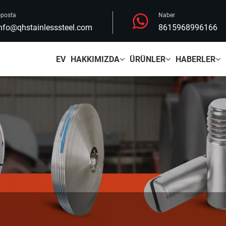
-posta
Naber
nfo@qhstainlesssteel.com
8615968996166
EV
HAKKIMIZDA
ÜRÜNLER
HABERLER