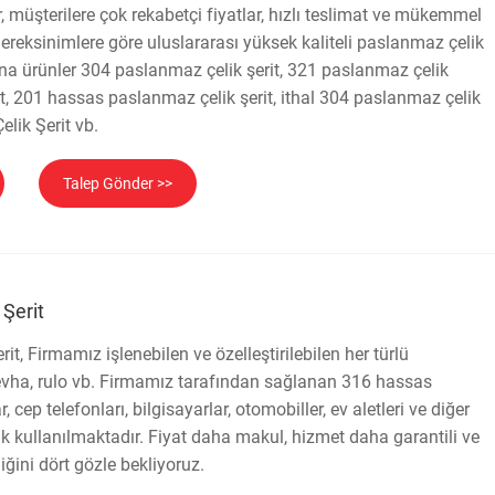
ir, müşterilere çok rekabetçi fiyatlar, hızlı teslimat ve mükemmel
 gereksinimlere göre uluslararası yüksek kaliteli paslanmaz çelik
 Ana ürünler 304 paslanmaz çelik şerit, 321 paslanmaz çelik
, 201 hassas paslanmaz çelik şerit, ithal 304 paslanmaz çelik
lik Şerit vb.
Talep Gönder >>
Şerit
t, Firmamız işlenebilen ve özelleştirilebilen her türlü
levha, rulo vb. Firmamız tarafından sağlanan 316 hassas
 cep telefonları, bilgisayarlar, otomobiller, ev aletleri ve diğer
ak kullanılmaktadır. Fiyat daha makul, hizmet daha garantili ve
liğini dört gözle bekliyoruz.