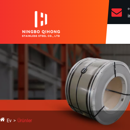
e
i
Ev
Ürünler