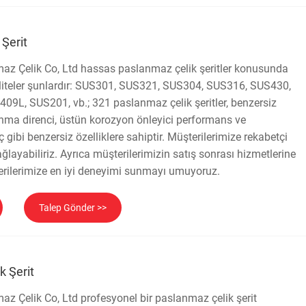
Şerit
z Çelik Co, Ltd hassas paslanmaz çelik şeritler konusunda
liteler şunlardır: SUS301, SUS321, SUS304, SUS316, SUS430,
9L, SUS201, vb.; 321 paslanmaz çelik şeritler, benzersiz
ma direnci, üstün korozyon önleyici performans ve
gibi benzersiz özelliklere sahiptir. Müşterilerimize rekabetçi
ağlayabiliriz. Ayrıca müşterilerimizin satış sonrası hizmetlerine
erilerimize en iyi deneyimi sunmayı umuyoruz.
Talep Gönder >>
k Şerit
 Çelik Co, Ltd profesyonel bir paslanmaz çelik şerit