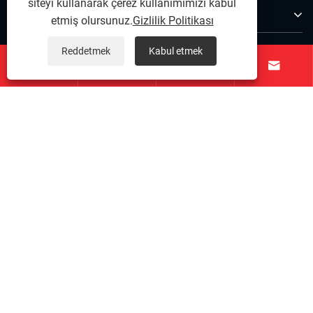
siteyi kullanarak çerez kullanımımızı kabul
Ürünler
etmiş olursunuz.
Gizlilik Politikası
Bize Ulaşın
Reddetmek
Kabul etmek




BİZİ TAKİP EDİN
Telif Hakkı © 2025 Ningbo Qihong Paslanmaz Çelik Co.,
Ltd. - Paslanmaz Çelik Dübel Pimi, Hassas Paslanmaz
Çelik, Paslanmaz Çelik Bağlantı Elemanları - Tüm Hakları
saklıdır.
Links
|
Sitemap
|
RSS
|
XML
|
Gizlilik Politikası