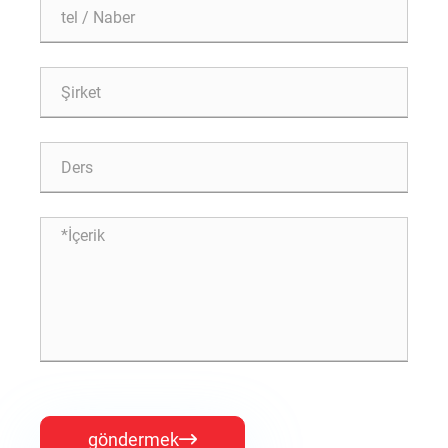
göndermek
