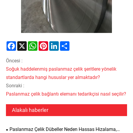
Facebook
X
WhatsApp
Pinterest
LinkedIn
Share
Öncesi :
Soğuk haddelenmiş paslanmaz çelik şeritlere yönelik
standartlarda hangi hususlar yer almaktadır?
Sonraki :
Paslanmaz çelik bağlantı elemanı tedarikçisi nasıl seçilir?
Alakalı haberler
Paslanmaz Çelik Dübeller Neden Hassas Hizalama,