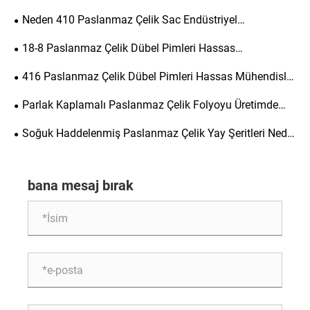
Yapısal Güç ve Uzun Süreli Dayanıklılık Açısından En İyi
Neden 410 Paslanmaz Çelik Sac Endüstriyel
Seçimdir?
Uygulamalar İçin En İyi Seçimdir?
18-8 Paslanmaz Çelik Dübel Pimleri Hassas
Mühendislik için Neden Gereklidir?
416 Paslanmaz Çelik Dübel Pimleri Hassas Mühendislik
için Neden Gereklidir?
Parlak Kaplamalı Paslanmaz Çelik Folyoyu Üretimde
Popüler Bir Seçim Yapan Nedir?
Soğuk Haddelenmiş Paslanmaz Çelik Yay Şeritleri Nedir
ve Çeşitli Endüstriler İçin Neden Önemlidir?
bana mesaj bırak