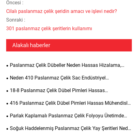
Öncesi :
Cilalı paslanmaz çelik şeridin amacı ve işlevi nedir?
Sonraki :
301 paslanmaz çelik şeritlerin kullanımı
Alakalı haberler
Paslanmaz Çelik Dübeller Neden Hassas Hizalama,
Yapısal Güç ve Uzun Süreli Dayanıklılık Açısından En İyi
Neden 410 Paslanmaz Çelik Sac Endüstriyel
Seçimdir?
Uygulamalar İçin En İyi Seçimdir?
18-8 Paslanmaz Çelik Dübel Pimleri Hassas
Mühendislik için Neden Gereklidir?
416 Paslanmaz Çelik Dübel Pimleri Hassas Mühendislik
için Neden Gereklidir?
Parlak Kaplamalı Paslanmaz Çelik Folyoyu Üretimde
Popüler Bir Seçim Yapan Nedir?
Soğuk Haddelenmiş Paslanmaz Çelik Yay Şeritleri Nedir
ve Çeşitli Endüstriler İçin Neden Önemlidir?