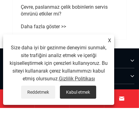
Çevre, paslanmaz çelik bobinlerin servis
ömrünü etkiler mi?
Daha fazla göster >>
X
Size daha iyi bir gezinme deneyimi sunmak,
site trafiğini analiz etmek ve içeriği
Hakkımızda
kişiselleştirmek için çerezleri kullanıyoruz. Bu
siteyi kullanarak çerez kullanımımızı kabul
Ürünler
etmiş olursunuz.
Gizlilik Politikası
Bize Ulaşın
Reddetmek
Kabul etmek




BİZİ TAKİP EDİN