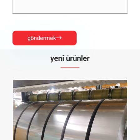
göndermek

yeni ürünler