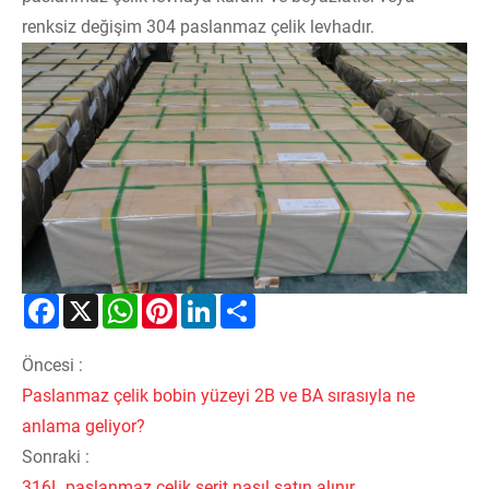
renksiz değişim 304 paslanmaz çelik levhadır.
Facebook
X
WhatsApp
Pinterest
LinkedIn
Share
Öncesi :
Paslanmaz çelik bobin yüzeyi 2B ve BA sırasıyla ne
anlama geliyor?
Sonraki :
316L paslanmaz çelik şerit nasıl satın alınır