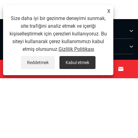
X
Size daha iyi bir gezinme deneyimi sunmak,
site trafiğini analiz etmek ve içeriği
Hakkımızda
kişiselleştirmek için çerezleri kullanıyoruz. Bu
siteyi kullanarak çerez kullanımımızı kabul
Ürünler
etmiş olursunuz.
Gizlilik Politikası
Bize Ulaşın
Reddetmek
Kabul etmek




BİZİ TAKİP EDİN
Telif Hakkı © 2025 Ningbo Qihong Paslanmaz Çelik Co.,