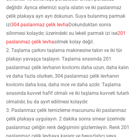
değildir. Ayrıca ellerinizi suyla ıslatın ve iki paslanmaz
çelik plakaya ayrı ayrı dokunun. Suya bulanmış parmak
izi
304 paslanmaz çelik levha
Dokunduktan sonra
silinmesi kolaydır, üzerindeki su lekeli parmak izi ise
201
paslanmaz çelik levha
silmek kolay değil.
2. Taşlama çarkını taşlama makinesine takın ve iki tür
plakayı yavaşça taşlayın. Taşlama sırasında 201
paslanmaz çelik levhanın kıvılcımı daha uzun, daha kalın
ve daha fazla olurken, 304 paslanmaz çelik levhanın
kıvılcımı daha kısa, daha ince ve daha azdır. Taşlama
sırasında kuvvet hafif olmalı ve iki taşlama kuvveti tutarlı
olmalıdır, bu da ayırt edilmesi kolaydır.
3. Paslanmaz çelik temizleme macununu iki paslanmaz
çelik plakaya uygulayın. 2 dakika sonra smear üzerinde
paslanmaz çeliğin renk değişimini gözlemleyin. Renk 201
paslanmaz çelik levhaya kararır ve beyazlatıcı veya