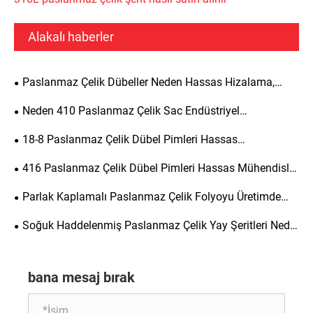
Alakalı haberler
Paslanmaz Çelik Dübeller Neden Hassas Hizalama,
Yapısal Güç ve Uzun Süreli Dayanıklılık Açısından En İyi
Neden 410 Paslanmaz Çelik Sac Endüstriyel
Seçimdir?
Uygulamalar İçin En İyi Seçimdir?
18-8 Paslanmaz Çelik Dübel Pimleri Hassas
Mühendislik için Neden Gereklidir?
416 Paslanmaz Çelik Dübel Pimleri Hassas Mühendislik
için Neden Gereklidir?
Parlak Kaplamalı Paslanmaz Çelik Folyoyu Üretimde
Popüler Bir Seçim Yapan Nedir?
Soğuk Haddelenmiş Paslanmaz Çelik Yay Şeritleri Nedir
ve Çeşitli Endüstriler İçin Neden Önemlidir?
bana mesaj bırak